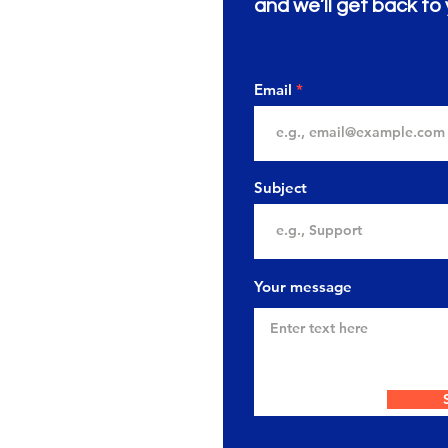
and we’ll get back to 
Email
Subject
Your message