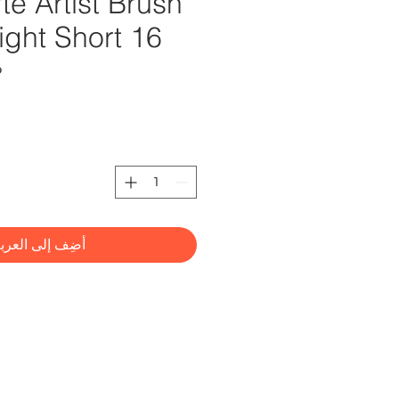
e Artist Brush
ight Short 16
وح
أضِف إلى العرب