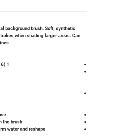
deal background brush. Soft, synthetic
 strokes when shading larger areas. Can
ines.
1 brush included (1 x Bright Short 16)
use
n the brush
arm water and reshape