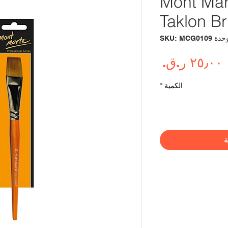
Mont Mart
Taklon Br
دة SKU: MCG0109
السعر
الكمية
*
ة