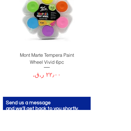
Paint
Mont Marte Tempera Paint
c
Wheel Vivid 6pc
السعر
Send us a message
and we’ll get back to you shortly.
Email