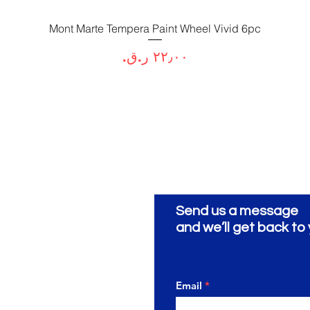
العرض السريع
Mont Marte Tempera Paint Wheel Vivid 6pc
السعر
Send us a message
and we’ll get back to 
Email