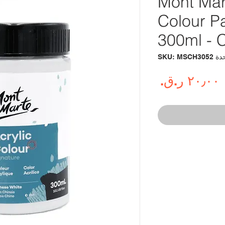
Mont Mar
Colour Pa
300ml - 
SKU: MSCH305
السعر