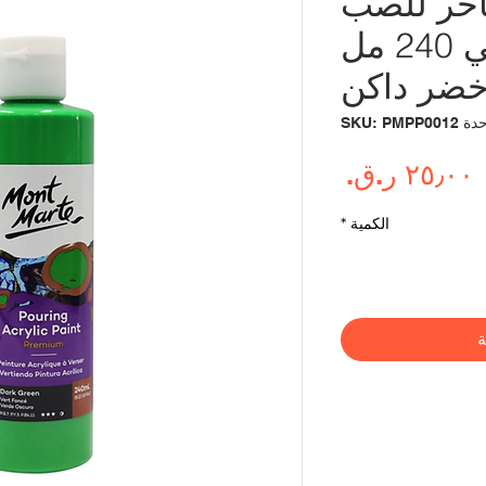
اخر للصب
من مونت مارتي 240 مل
SKU: PMPP0012
السعر
الكمية
*
ة