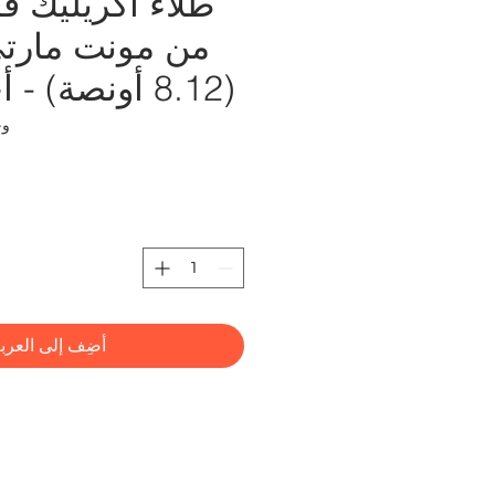
طلاء أكريليك ف
(8.12 أونصة) - أخضر داكن
وحدة 
أضِف إلى العرب