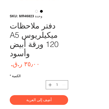
وحدة SKU: MR46823
دفتر ملاحظات
ميكيلريوس A5
120 ورقة أبيض
وأسود
السع
الكمية
*
أضِف إلى العربة