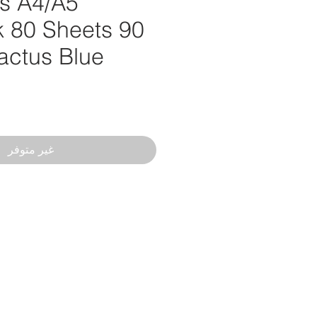
us A4/A5
 80 Sheets 90
ctus Blue
غير متوفر