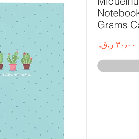
Miquelri
Notebook
Grams Ca
السعر