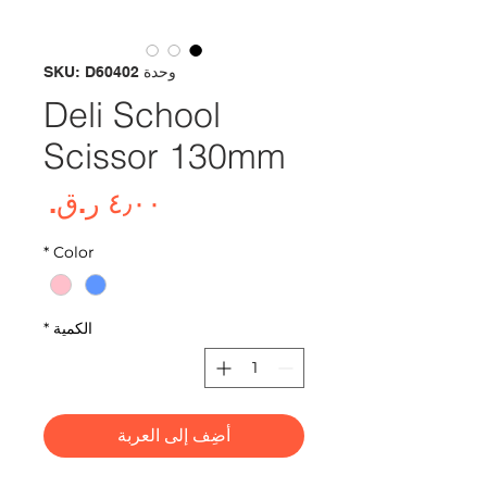
وحدة SKU: D60402
Deli School
Scissor 130mm
السع
*
Color
الكمية
*
أضِف إلى العربة