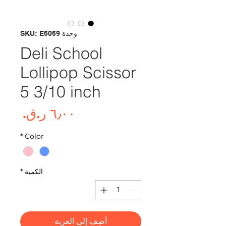
وحدة SKU: E6069
Deli School
Lollipop Scissor
5 3/10 inch
السع
*
Color
الكمية
*
أضِف إلى العربة