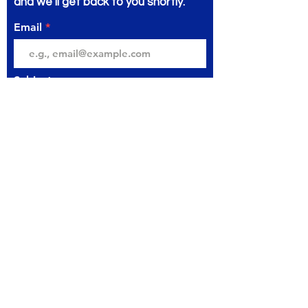
and we’ll get back to you shortly.
Email
Subject
Your message
Send
مكتبة المتنبي