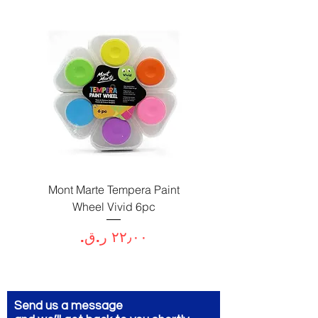
Paint
Mont Marte Tempera Paint
c
Wheel Vivid 6pc
السعر
Send us a message