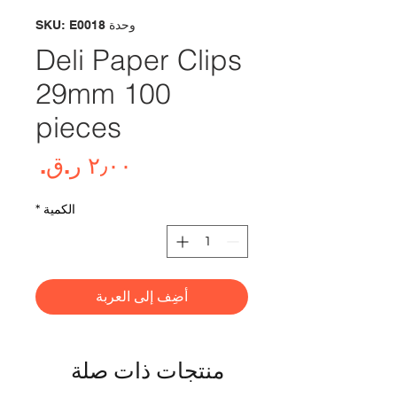
وحدة SKU: E0018
Deli Paper Clips
29mm 100
pieces
السع
الكمية
*
أضِف إلى العربة
منتجات ذات صلة