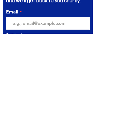
and we’ll get back to you shortly.
Email
Subject
Your message
Send
مكتبة المتنبي