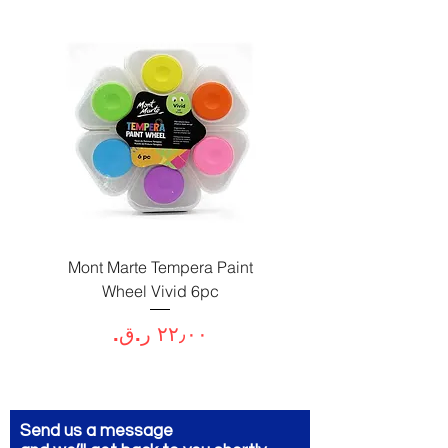
Paint
Mont Marte Tempera Paint
c
Wheel Vivid 6pc
السعر
Send us a message