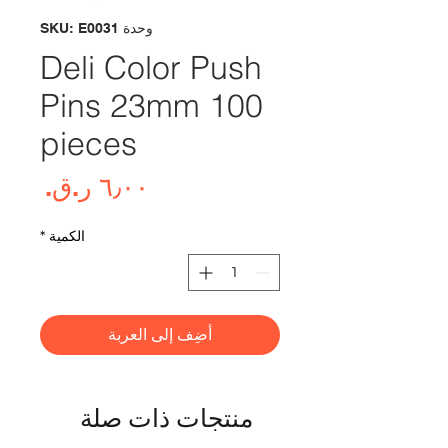
وحدة SKU: E0031
Deli Color Push
Pins 23mm 100
pieces
السع
الكمية
*
أضِف إلى العربة
منتجات ذات صلة