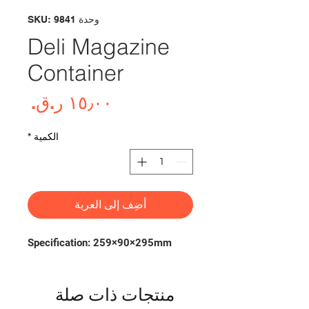
وحدة SKU: 9841
Deli Magazine
Container
السع
الكمية
*
أضِف إلى العربة
Specification: 259×90×295mm
منتجات ذات صلة