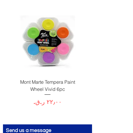
Paint
Mont Marte Tempera Paint
c
Wheel Vivid 6pc
السعر
Send us a message