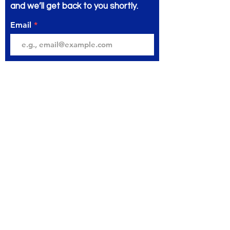
and we’ll get back to you shortly.
Email
Subject
Your message
Send
مكتبة المتنبي