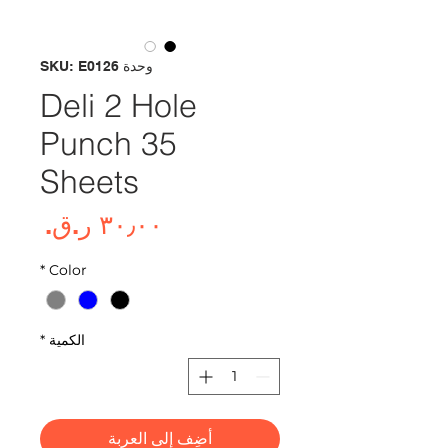
وحدة SKU: E0126
Deli 2 Hole
Punch 35
Sheets
السع
*
Color
الكمية
*
أضِف إلى العربة