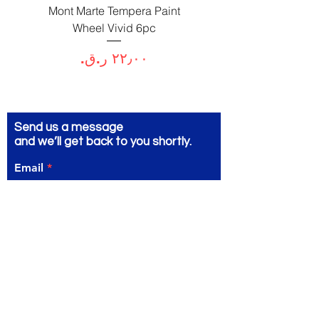
Paint
Mont Marte Tempera Paint
c
Wheel Vivid 6pc
السعر
Send us a message
and we’ll get back to you shortly.
Email
Subject
Your message