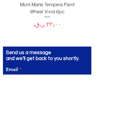
Paint
Mont Marte Tempera Paint
c
Wheel Vivid 6pc
السعر
Send us a message
and we’ll get back to you shortly.
Email
Subject
Your message