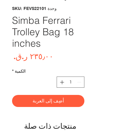
وحدة SKU: FEVS22101
Simba Ferrari
Trolley Bag 18
inches
السع
الكمية
*
أضِف إلى العربة
منتجات ذات صلة