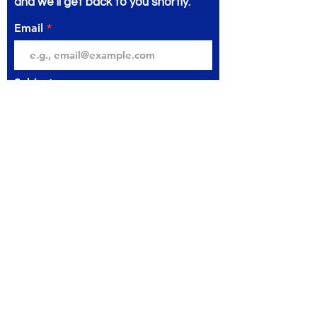
and we’ll get back to you shortly.
Email
Subject
Your message
Send
مكتبة المتنبي