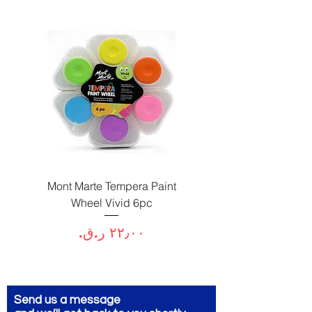
Paint
Mont Marte Tempera Paint
c
Wheel Vivid 6pc
السعر
Send us a message