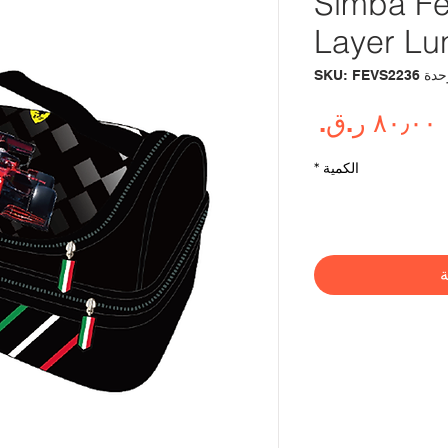
Simba Fe
Layer Lu
 SKU: FEVS2236
السعر
الكمية
*
ة