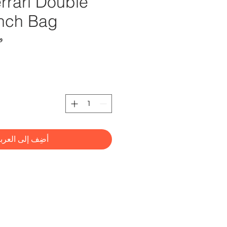
rrari Double
nch Bag
وحدة
أضِف إلى العرب