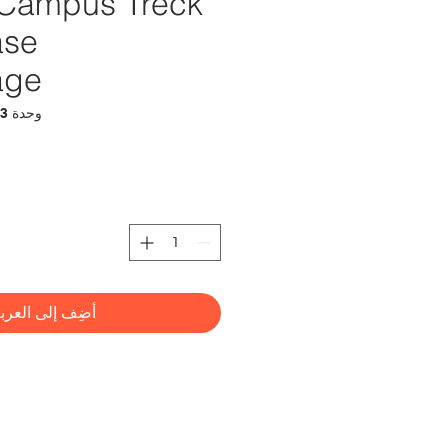
 Campus Treck
ase
age
وحدة SKU: 8024708742453
أضِف إلى العرب