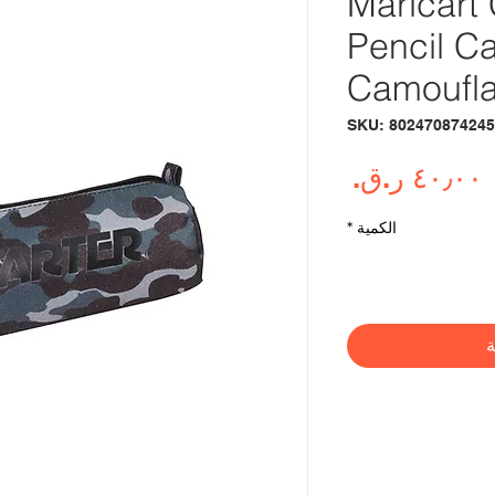
Maricart
Pencil C
Camoufl
السعر
الكمية
*
ة