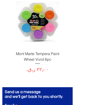
Paint
Mont Marte Tempera Paint
c
Wheel Vivid 6pc
السعر
Send us a message
and we’ll get back to you shortly.