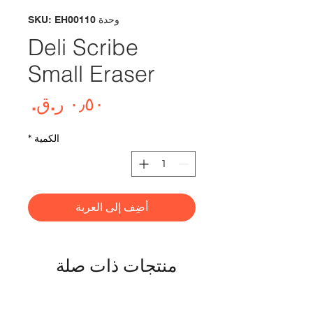
وحدة SKU: EH00110
Deli Scribe
Small Eraser
السع
الكمية
*
أضِف إلى العربة
منتجات ذات صلة