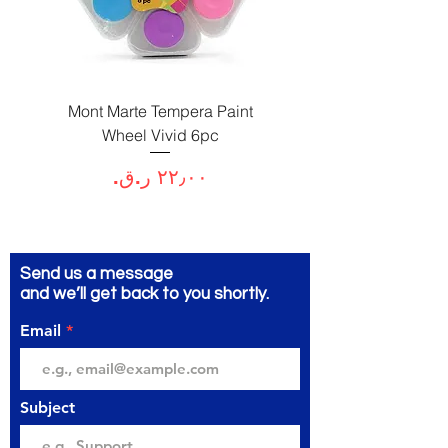
Paint
Mont Marte Tempera Paint
c
Wheel Vivid 6pc
السعر
Send us a message
and we’ll get back to you shortly.
Email
Subject