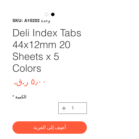
وحدة SKU: A10202
Deli Index Tabs
44x12mm 20
Sheets x 5
Colors
السع
الكمية
*
أضِف إلى العربة