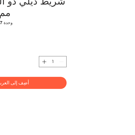
مم × 5
وحدة SKU: 6935205304117
أضِف إلى العرب