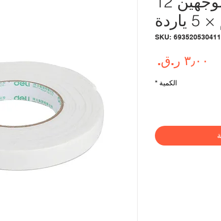
شريط ديلي ذو الوجهين 12
 ياردة
السعر
الكمية
*
ة